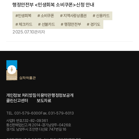
행정안전부 <민생회복 소비쿠폰>신청 안내
#민생회복
# 소비쿠폰
# 지역사랑상품권
# 신용카드
# 체크카드
# 선불카드
# 행정안전부
# 경기도
2025.07.10
관리자
개인정보 처리방침
이용약관
행정정보공개
클린신고센터
보도자료
TEL. 031-579-6000
Fax. 031-579-6013
사업자 번호.132-82-09361
통신판매업신고.제 2014-경기남양주-0426호
경기도 남양주시 조안면 다산로 747번길 16