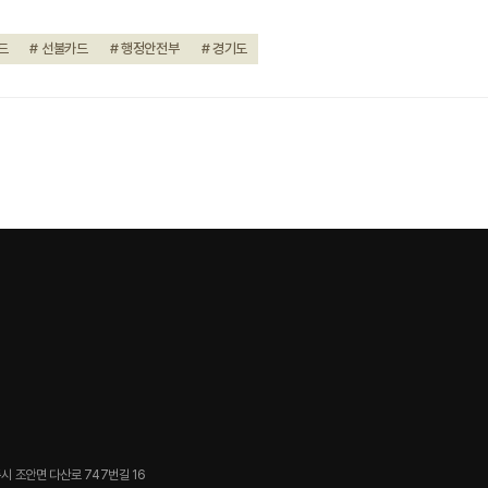
드
# 선불카드
# 행정안전부
# 경기도
시 조안면 다산로 747번길 16