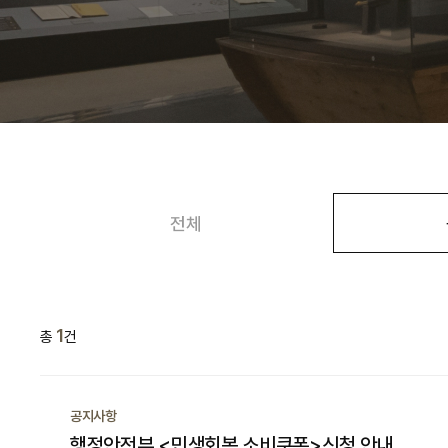
전체
1
총
건
공지사항
행정안전부 <민생회복 소비쿠폰>신청 안내