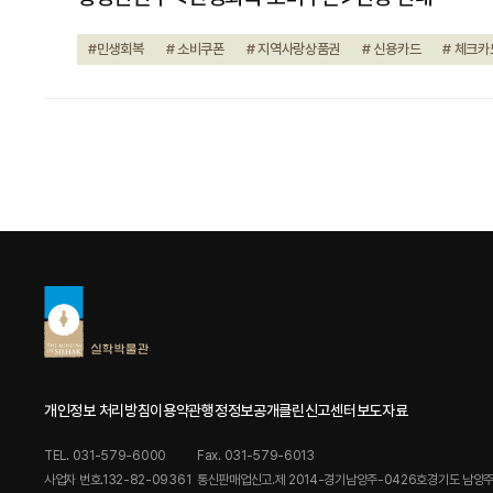
#민생회복
# 소비쿠폰
# 지역사랑상품권
# 신용카드
# 체크카
개인정보 처리방침
이용약관
행정정보공개
클린신고센터
보도자료
TEL. 031-579-6000
Fax. 031-579-6013
사업자 번호.132-82-09361
통신판매업신고.제 2014-경기남양주-0426호
경기도 남양주