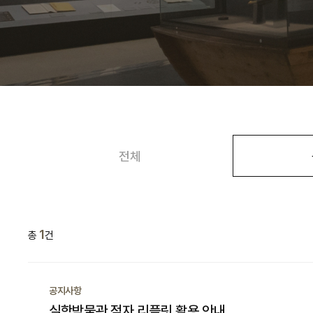
전체
1
총
건
공지사항
실학박물관 점자 리플릿 활용 안내