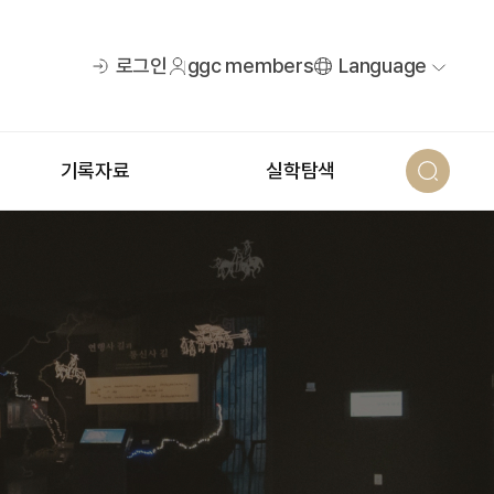
로그인
ggc members
Language
기록자료
실학탐색