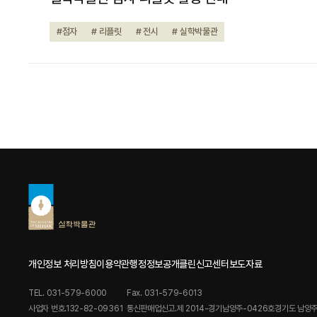
#점자
# 리플릿
# 전시
# 실학박물관
개인정보 처리방침
이용약관
행정정보공개
클린신고센터
보도자료
TEL. 031-579-6000
Fax. 031-579-6013
사업자 번호.132-82-09361
통신판매업신고.제 2014-경기남양주-0426호
경기도 남양주